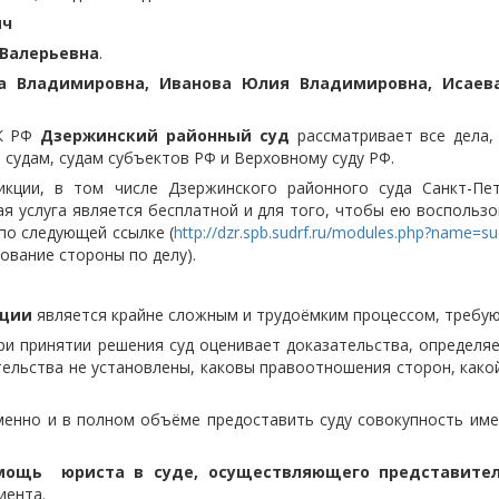
ич
 Валерьевна
.
га Владимировна, Иванова Юлия Владимировна, Исаев
ПК РФ
Дзержинский районный суд
рассматривает все дела,
судам, судам субъектов РФ и Верховному суду РФ.
кции, в том числе Дзержинского районного суда Санкт-Пе
ая услуга является бесплатной и для того, чтобы ею восполь
по следующей ссылке (
http://dzr.spb.sudrf.ru/modules.php?name
вание стороны по делу).
кции
является крайне сложным и трудоёмким процессом, требую
ри принятии решения суд оценивает доказательства, определя
тельства не установлены, каковы правоотношения сторон, како
менно и в полном объёме предоставить суду совокупность им
мощь юриста в суде, осуществляющего представител
иента.