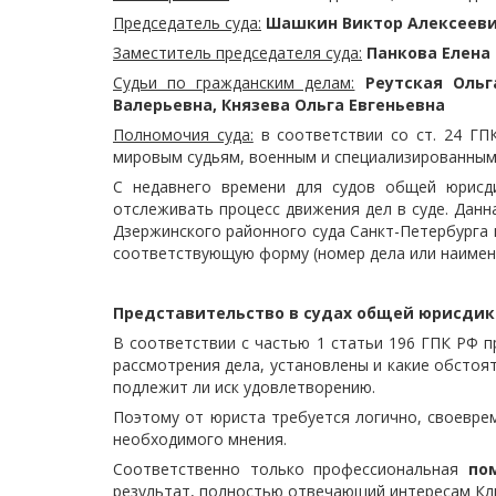
Председатель суда:
Шашкин Виктор Алексеев
Заместитель председателя суда:
Панкова Елена
Судьи по гражданским делам:
Реутская Оль
Валерьевна, Князева Ольга Евгеньевна
Полномочия суда:
в соответствии со ст. 24 Г
мировым судьям, военным и специализированным 
С недавнего времени для судов общей юрисди
отслеживать процесс движения дел в суде. Данн
Дзержинского районного суда Санкт-Петербурга 
соответствующую форму (номер дела или наимено
Представительство в судах общей юрисди
В соответствии с частью 1 статьи 196 ГПК РФ п
рассмотрения дела, установлены и какие обстоя
подлежит ли иск удовлетворению.
Поэтому от юриста требуется логично, своевре
необходимого мнения.
Соответственно только профессиональная
по
результат, полностью отвечающий интересам Кл