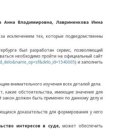
а Анна Владимировна, Лавриненкова Инна
 за исключением тех, которые подведомственны
тербурга был разработан сервис, позволяющий
зоваться необходимо пройти на официальный сайт
=sud_delo&name_op=sf&delo_id=1540005
) и заполнить
щим внимательного изучения всех деталей дела.
ет, какие обстоятельства, имеющие значение для
й закон должен быть применен по данному делу и
еющихся доказательств для формирования у него
ьство интересов в суде,
может обеспечить